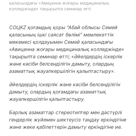
қаласындағы «Авиценна жоғары медициналық
колледжінде» тақырыпта семинар өтті
СОЦKZ қоғамдық қоры "Абай облысы Семей
қаласының ішкі саясат бөлімі" мемлекеттік
мекемесі қолдауымен Семей қаласындағы
«Авиценна жоғары медициналық колледжінде»
тақырыпта семинар өтті; «Әйелдердің іскерлік
және кәсіби белсенділігін дамыту, олардың
азаматтық жауапкершілігін қалыптастыру».
Әйелдердің іскерлік және кәсіби белсенділігін
дамыту, олардың қоғамдағы азаматтық
жауапкершілігін қалыптастыру.
Барлық азаматтар стереотиптер мен дәстүрлі
гендерлік жүйемен шектеусіз таңдау еркіндігіне
және жеке қабілеттерін дамыту еркіндігіне ие.