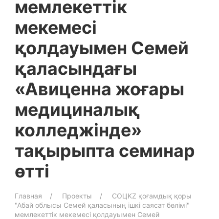
мемлекеттік
мекемесі
қолдауымен Семей
қаласындағы
«Авиценна жоғары
медициналық
колледжінде»
тақырыпта семинар
өтті
Главная
Проекты
СОЦKZ қоғамдық қоры
"Абай облысы Семей қаласының ішкі саясат бөлімі"
мемлекеттік мекемесі қолдауымен Семей